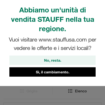
serie Extra-Light, Light e Heavy secondo la norma ISO
8434-1 / DIN 2353 e sono adatti per pressioni nominali
Abbiamo un'unità di
fino a 800 bar. Raccordi per tubazioni e anelli taglienti
vendita STAUFF nella tua
della serie STAUFF Raccordi in acciaio inox con conicità
interna di 24°. Per l'oleodinamica.
regione.
Vuoi visitare www.stauffusa.com per
vedere le offerte e i servizi locali?
Filtri / Ordinamento
Inox - Raccordi 24° con O-ring (DKO)
No, resta.
Sì, il cambiamento.
7 Risultati
Griglia
Elenco