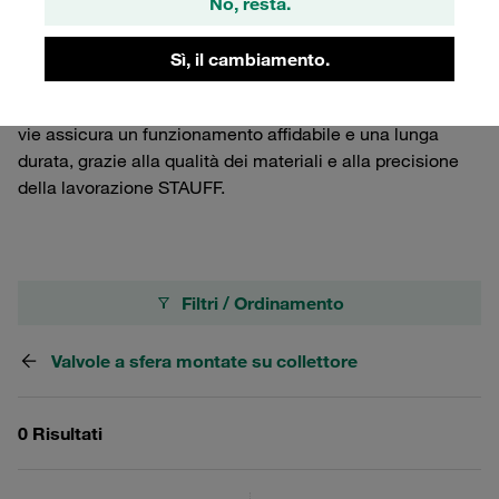
porte, offrendo una soluzione versatile per il controllo del
No, resta.
flusso nei sistemi oleodinamici. Montata su collettore,
questa valvola a sfera garantisce un'installazione
Sì, il cambiamento.
semplice e una manutenzione ridotta. Ideale per
applicazioni industriali, la valvola a sfera selettrice a tre
vie assicura un funzionamento affidabile e una lunga
durata, grazie alla qualità dei materiali e alla precisione
della lavorazione STAUFF.
Filtri / Ordinamento
Valvole a sfera montate su collettore
0 Risultati