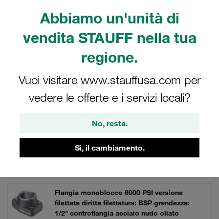
acciaio inox V4A. Singolarmente o come set completo di
Abbiamo un'unità di
bulloni, rondelle di sicurezza e O-ring.
vendita STAUFF nella tua
regione.
Filtri / Ordinamento
Vuoi visitare www.stauffusa.com per
Flange SAE monoblocco (serie 6000 PSI)
vedere le offerte e i servizi locali?
No, resta.
65 Risultati
Sì, il cambiamento.
Griglia
Elenco
Flangia monoblocco 6000 PSI versione
filettata diritta filettatura: BSP grandezza:
1/2" controflangia acciaio nudo oliato