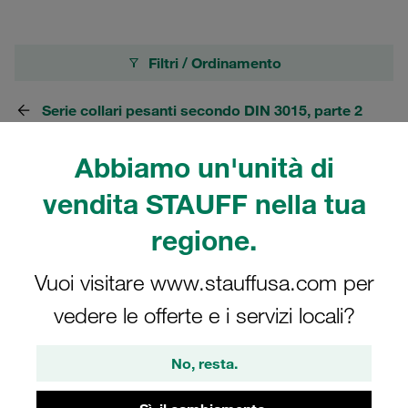
Filtri / Ordinamento
Serie collari pesanti secondo DIN 3015, parte 2
Abbiamo un'unità di
227 Risultati
vendita STAUFF nella tua
Griglia
Elenco
regione.
Vuoi visitare www.stauffusa.com per
Collari assemblati serie pesante grandezza
vedere le offerte e i servizi locali?
4S Ø10mm polipropilene W2 inserto in
gomma piastra di sicurezza, bullone di
impilamento
No, resta.
1.764,00 €
/ 100 pezzi
spedizione €19
/ più tasse