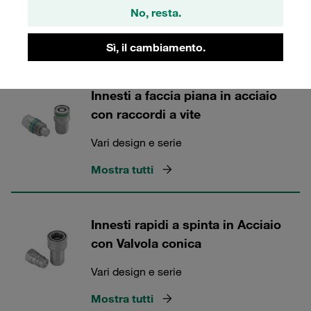
Innesti Rapidi STAUFF
No, resta.
Sì, il cambiamento.
4 Categorie
Innesti a faccia piana in acciaio
con raccordi a vite
Vari design e serie
Mostra tutti
Innesti rapidi a spinta in Acciaio
con Valvola conica
Vari design e serie
Mostra tutti