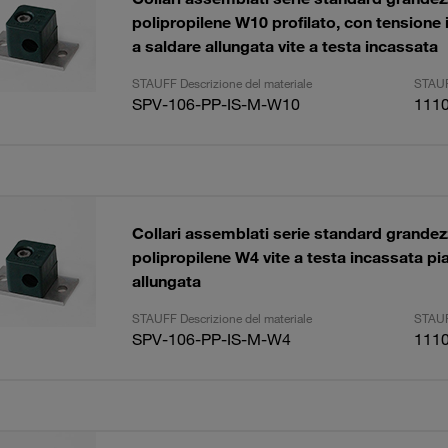
polipropilene W10 profilato, con tensione i
a saldare allungata vite a testa incassata
STAUFF Descrizione del materiale
STAUF
SPV-106-PP-IS-M-W10
111
Collari assemblati serie standard grand
polipropilene W4 vite a testa incassata pi
allungata
STAUFF Descrizione del materiale
STAUF
SPV-106-PP-IS-M-W4
111