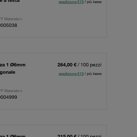
e a testa
spedizione €19
/ più tasse
F Materiale n.
0005038
ezza 1 Ø6mm
264,00 €
/ 100 pezzi
agonale
spedizione €19
/ più tasse
F Materiale n.
0004999
ezza 1 Ø6mm
215,00 €
/ 100 pezzi