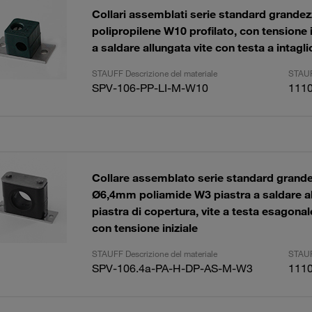
Collari assemblati serie standard grand
polipropilene W10 profilato, con tensione i
a saldare allungata vite con testa a intagli
STAUFF Descrizione del materiale
STAUF
SPV-106-PP-LI-M-W10
111
Collare assemblato serie standard grande
Ø6,4mm poliamide W3 piastra a saldare a
piastra di copertura, vite a testa esagonale
con tensione iniziale
STAUFF Descrizione del materiale
STAUF
SPV-106.4a-PA-H-DP-AS-M-W3
111