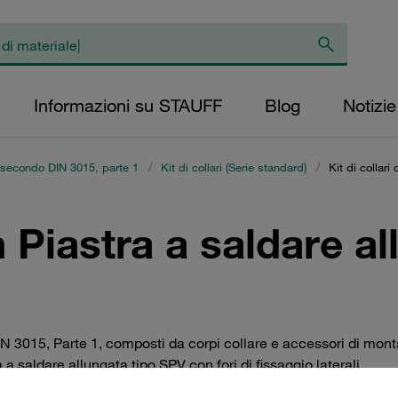
Informazioni su STAUFF
Blog
Notizie
d secondo DIN 3015, parte 1
/
Kit di collari (Serie standard)
/
Kit di collari
on Piastra a saldare a
 3015, Parte 1, composti da corpi collare e accessori di montag
a saldare allungata tipo SPV con fori di fissaggio laterali.