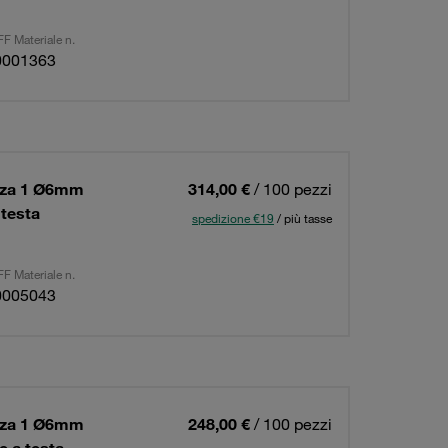
F Materiale n.
0001363
ezza 1 Ø6mm
314,00 €
/ 100 pezzi
 testa
spedizione €19
/ più tasse
F Materiale n.
0005043
ezza 1 Ø6mm
248,00 €
/ 100 pezzi