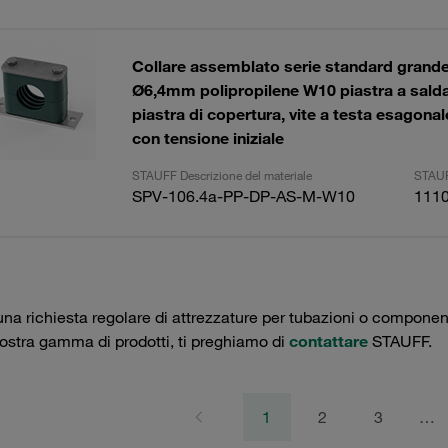
Collare assemblato serie standard grand
Ø6,4mm polipropilene W10 piastra a salda
piastra di copertura, vite a testa esagonale
con tensione iniziale
STAUFF Descrizione del materiale
STAUF
SPV-106.4a-PP-DP-AS-M-W10
111
una richiesta regolare di attrezzature per tubazioni o componenti 
nostra gamma di prodotti, ti preghiamo di
contattare
STAUFF.
1
2
3
…