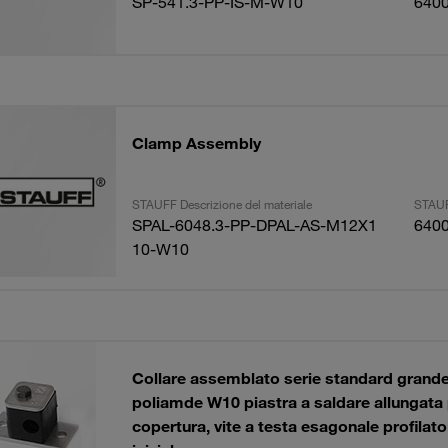
SP-541.3-PP-IS-M-W10
640
Clamp Assembly
STAUFF Descrizione del materiale
STAUF
SPAL-6048.3-PP-DPAL-AS-M12X1
640
10-W10
Collare assemblato serie standard gran
poliamde W10 piastra a saldare allungata 
copertura, vite a testa esagonale profilat