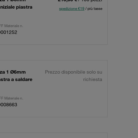
niziale piastra
spedizione €19
/ più tasse
F Materiale n.
0001252
ezza 1 Ø6mm
Prezzo disponibile solo su
astra a saldare
richiesta
F Materiale n.
0008663