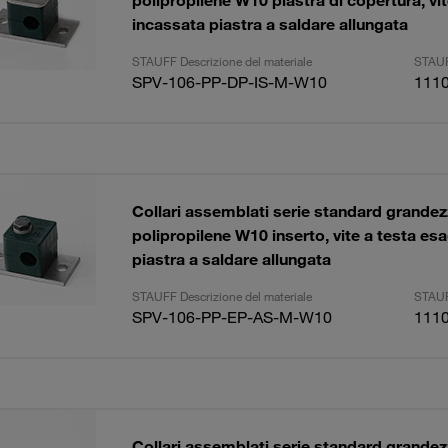
polipropilene W10 piastra di copertura, vit
incassata piastra a saldare allungata
STAUFF Descrizione del materiale
STAUF
SPV-106-PP-DP-IS-M-W10
111
Collari assemblati serie standard grand
polipropilene W10 inserto, vite a testa es
piastra a saldare allungata
STAUFF Descrizione del materiale
STAUF
SPV-106-PP-EP-AS-M-W10
111
Collari assemblati serie standard grand