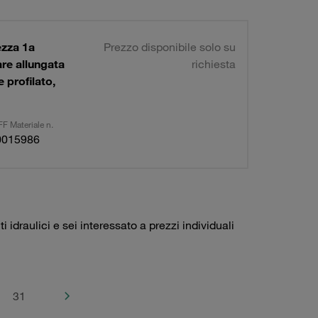
ezza 1a
Prezzo disponibile solo su
re allungata
richiesta
 profilato,
F Materiale n.
0015986
idraulici e sei interessato a prezzi individuali
31