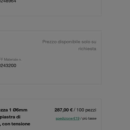
0248964
Prezzo disponibile solo su
richiesta
F Materiale n.
0243200
dezza 1 Ø6mm
287,00 €
/ 100 pezzi
piastra di
spedizione €19
/ più tasse
o, con tensione