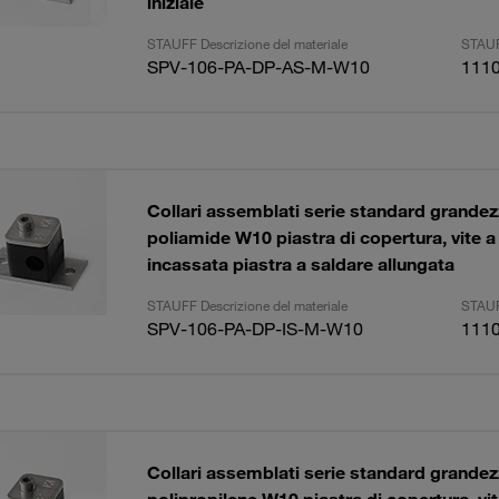
iniziale
STAUFF Descrizione del materiale
STAUF
SPV-106-PA-DP-AS-M-W10
111
Collari assemblati serie standard grand
poliamide W10 piastra di copertura, vite a
incassata piastra a saldare allungata
STAUFF Descrizione del materiale
STAUF
SPV-106-PA-DP-IS-M-W10
111
Collari assemblati serie standard grand