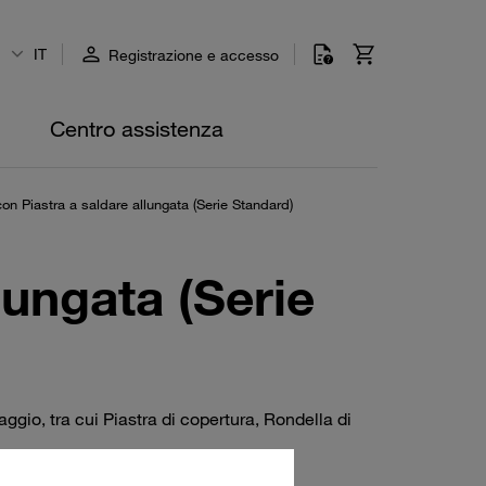
IT
Registrazione e accesso
Centro assistenza
 con Piastra a saldare allungata (Serie Standard)
llungata (Serie
gio, tra cui Piastra di copertura, Rondella di