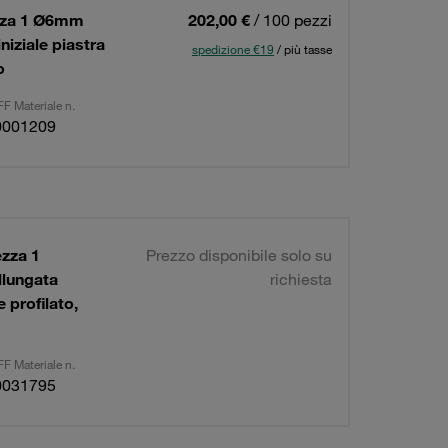
ezza 1 Ø6mm
202,00 €
/ 100 pezzi
niziale piastra
spedizione €19
/ più tasse
o
F Materiale n.
0001209
zza 1
Prezzo disponibile solo su
llungata
richiesta
 profilato,
F Materiale n.
0031795