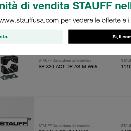
ità di vendita STAUFF nell
 www.stauffusa.com per vedere le offerte e i s
ultati
Import
sta.
Sì, il c
STAUFF Descrizione del materiale
STAUF
SP-320-ACT-DP-AS-M-W55
111
STAUFF Descrizione del materiale
STAUF