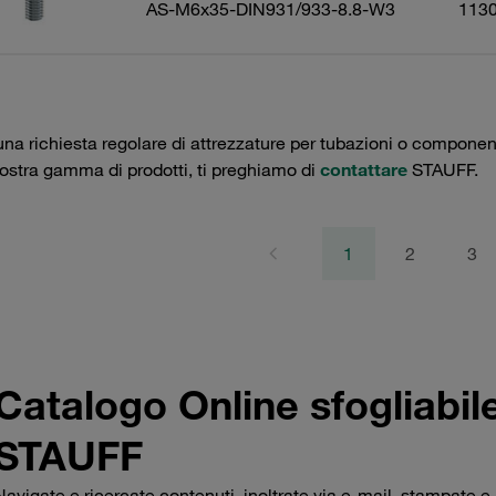
AS-M6x35-DIN931/933-8.8-W3
113
una richiesta regolare di attrezzature per tubazioni o componenti 
nostra gamma di prodotti, ti preghiamo di
contattare
STAUFF.
1
2
3
Catalogo Online sfogliabil
STAUFF
Navigate e ricercate contenuti, inoltrate via e-mail, stampate e