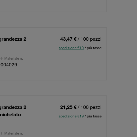
 grandezza 2
43,47 €
/ 100 pezzi
spedizione €19
/ più tasse
F Materiale n.
0004029
 grandezza 2
21,25 €
/ 100 pezzi
/nichelato
spedizione €19
/ più tasse
F Materiale n.