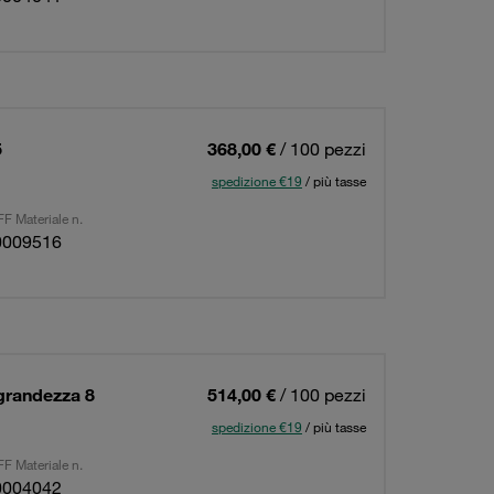
5
368,00 €
/ 100 pezzi
spedizione €19
/ più tasse
F Materiale n.
0009516
 grandezza 8
514,00 €
/ 100 pezzi
spedizione €19
/ più tasse
F Materiale n.
0004042