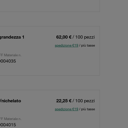
 grandezza 1
62,00 €
/ 100 pezzi
spedizione €19
/ più tasse
F Materiale n.
0004035
/nichelato
22,25 €
/ 100 pezzi
spedizione €19
/ più tasse
F Materiale n.
0004015