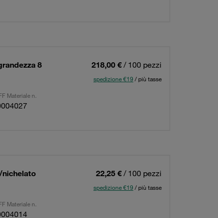
 grandezza 8
218,00 €
/ 100 pezzi
spedizione €19
/ più tasse
F Materiale n.
0004027
/nichelato
22,25 €
/ 100 pezzi
spedizione €19
/ più tasse
F Materiale n.
0004014