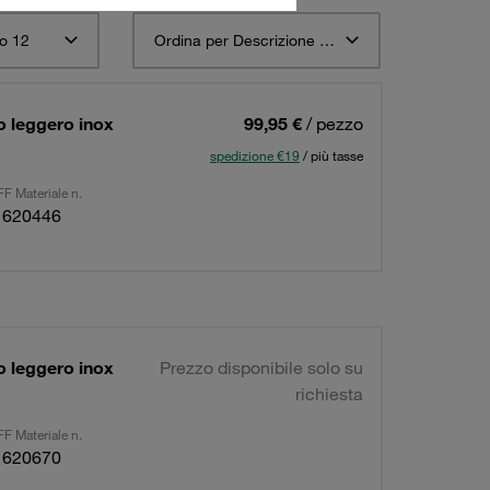
o 12
Ordina per Descrizione materiale STAUFF ascendente
 leggero inox
99,95 €
/ pezzo
spedizione €19
/ più tasse
F Materiale n.
1620446
 leggero inox
Prezzo disponibile solo su
richiesta
F Materiale n.
1620670