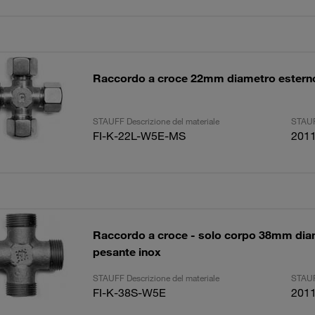
Raccordo a croce 22mm diametro esterno
STAUFF Descrizione del materiale
STAUF
FI-K-22L-W5E-MS
201
Raccordo a croce - solo corpo 38mm dia
pesante inox
STAUFF Descrizione del materiale
STAUF
FI-K-38S-W5E
201