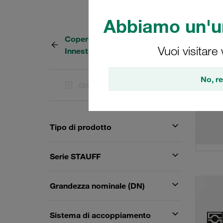
Abbiamo un'un
Coperchio antipolvere per
32 Risu
Vuoi visitare
Innesti a vite
No, re
Griglia
Elenco
Tipo di prodotto
Serie STAUFF
Grandezza nominale (DN)
Sistema di accoppiamento