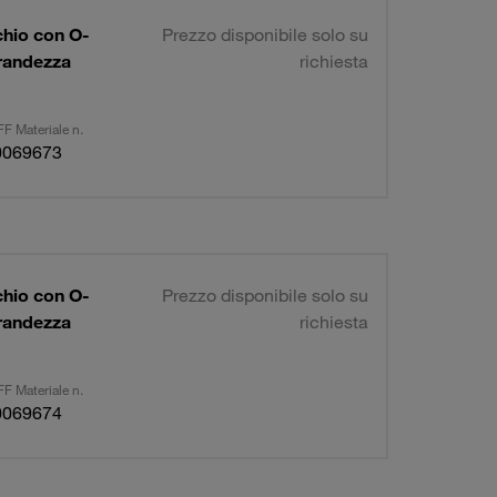
chio con O-
Prezzo disponibile solo su
grandezza
richiesta
F Materiale n.
0069673
chio con O-
Prezzo disponibile solo su
grandezza
richiesta
F Materiale n.
0069674