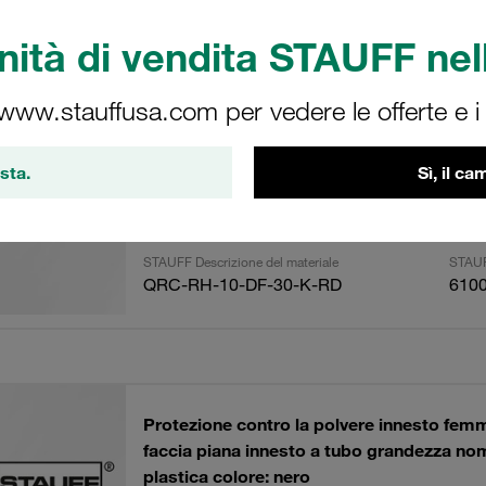
ità di vendita STAUFF nell
ltati
Import
 www.stauffusa.com per vedere le offerte e i s
Protezione contro la polvere innesto femm
sta.
Sì, il c
faccia piana innesto a tubo grandezza no
plastica colore: rosso
STAUFF Descrizione del materiale
STAUF
QRC-RH-10-DF-30-K-RD
610
Protezione contro la polvere innesto femm
faccia piana innesto a tubo grandezza no
plastica colore: nero