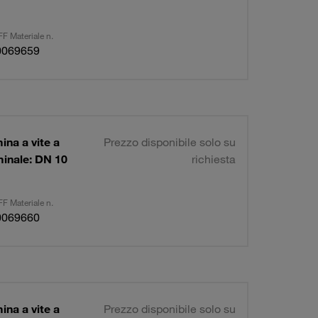
F Materiale n.
0069659
ina a vite a
Prezzo disponibile solo su
minale: DN 10
richiesta
F Materiale n.
0069660
ina a vite a
Prezzo disponibile solo su