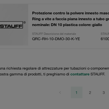
Protezione contro la polvere innesto mas
Ring a vite a faccia piana innesto a tubo 
nominale: DN 10 plastica colore: giallo
STAUFF Descrizione del materiale
STAUF
QRC-RH-10-DMO-30-K-YE
610
una richiesta regolare di attrezzature per tubazioni o componenti 
nostra gamma di prodotti, ti preghiamo di
contattare
STAUFF.
1
2
3