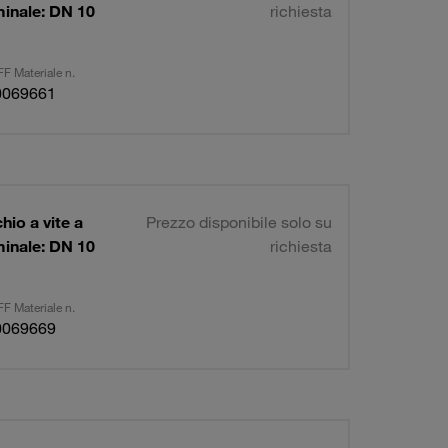
minale: DN 10
richiesta
F Materiale n.
0069661
io a vite a
Prezzo disponibile solo su
minale: DN 10
richiesta
F Materiale n.
0069669