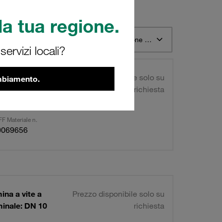
a tua regione.
o 12
Ordina per Descrizione materiale STAUFF ascendente
ervizi locali?
ina a vite a
Prezzo disponibile solo su
ambiamento.
minale: DN 10
richiesta
F Materiale n.
0069656
ina a vite a
Prezzo disponibile solo su
minale: DN 10
richiesta