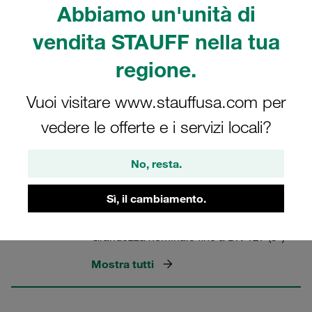
Abbiamo un'unità di
Singolarmente o come set completo con bulloni, rondelle
di sicurezza e O-ring.
vendita STAUFF nella tua
regione.
Vuoi visitare www.stauffusa.com per
Flange STAUFF
vedere le offerte e i servizi locali?
7 Categorie
No, resta.
Flange SAE monoblocco a vite
Sì, il cambiamento.
(serie 3000 PSI)
Grandezza nominale fino a DN 127 (5")
Mostra tutti