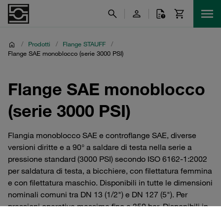
/
Prodotti
/
Flange STAUFF
/
Flange SAE monoblocco (serie 3000 PSI)
Flange SAE monoblocco
(serie 3000 PSI)
Flangia monoblocco SAE e controflange SAE, diverse
versioni diritte e a 90° a saldare di testa nella serie a
pressione standard (3000 PSI) secondo ISO 6162-1:2002
per saldatura di testa, a bicchiere, con filettatura femmina
e con filettatura maschio. Disponibili in tutte le dimensioni
nominali comuni tra DN 13 (1/2") e DN 127 (5"). Per
pressioni operative massime fino a 350 bar. Disponibili in
acciaio (non rivestito) o in acciaio inox V4A.