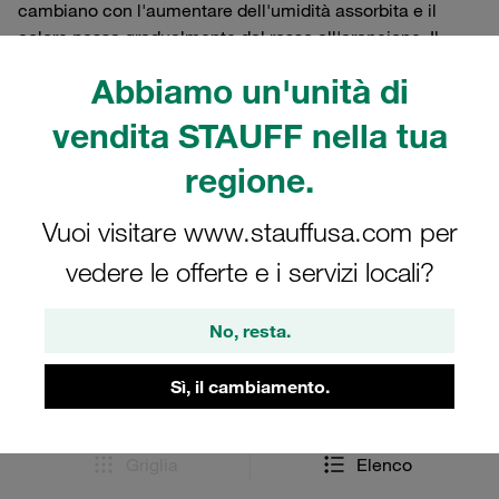
cambiano con l'aumentare dell'umidità assorbita e il
colore passa gradualmente dal rosso all'arancione. Il
materiale di essiccazione arancione deve essere
Abbiamo un'unità di
sostituito. Opzioni: piastre di adattamento, indicatori di
capacità, elementi filtranti di ricambio, materiale di
vendita STAUFF nella tua
essiccazione ai carboni attivi.
regione.
Vuoi visitare www.stauffusa.com per
Filtri / Ordinamento
vedere le offerte e i servizi locali?
Filtri d'aria ed Essicatori d'aria giganti
No, resta.
Sì, il cambiamento.
23 Risultati
Griglia
Elenco