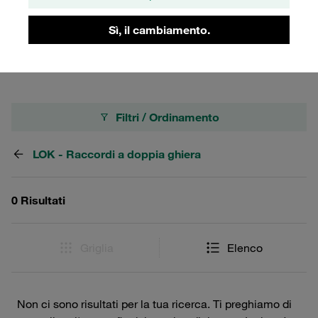
precisione e durata. Esplora la categoria dedicata ai
gomiti per trovare il prodotto che meglio si adatta alle
Sì, il cambiamento.
vostre necessità.
Filtri / Ordinamento
LOK - Raccordi a doppia ghiera
0 Risultati
Griglia
Elenco
Non ci sono risultati per la tua ricerca. Ti preghiamo di