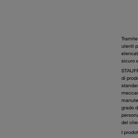
Tramite
utenti 
elencat
sicuro 
STAUFF
di prod
standar
meccani
manuten
grado d
persona
del clie
I prodo