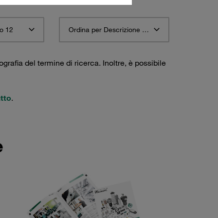
o 12
Ordina per Descrizione materiale STAUFF ascendente
ografia del termine di ricerca. Inoltre, è possibile
tto
.
e