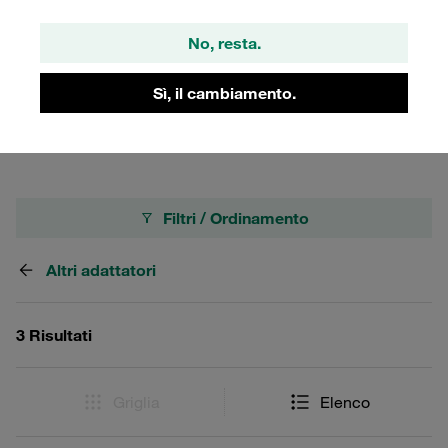
e resistenza agli ambienti aggressivi. Grazie alla loro
versatilità, i raccordi orientabili per manometro sono ideali
No, resta.
per una vasta gamma di applicazioni industriali,
garantendo una connessione sicura e affidabile del
Sì, il cambiamento.
manometro.
Filtri / Ordinamento
Altri adattatori
3 Risultati
Griglia
Elenco