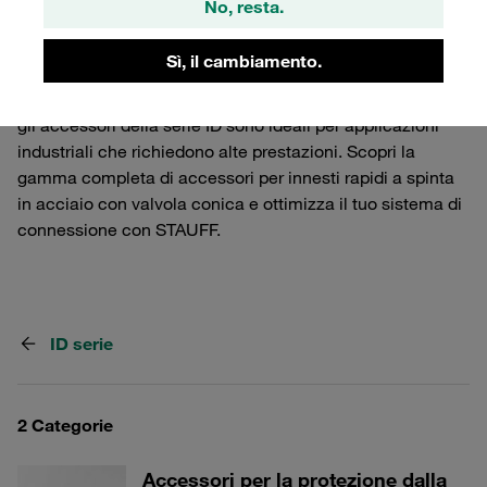
No, resta.
offerti da STAUFF. Questi accessori migliorano la
funzionalità e la durata degli innesti rapidi, garantendo
Sì, il cambiamento.
un'installazione sicura e affidabile. Progettati per
integrarsi perfettamente con gli innesti rapidi in acciaio,
gli accessori della serie ID sono ideali per applicazioni
industriali che richiedono alte prestazioni. Scopri la
gamma completa di accessori per innesti rapidi a spinta
in acciaio con valvola conica e ottimizza il tuo sistema di
connessione con STAUFF.
ID serie
2 Categorie
Accessori per la protezione dalla