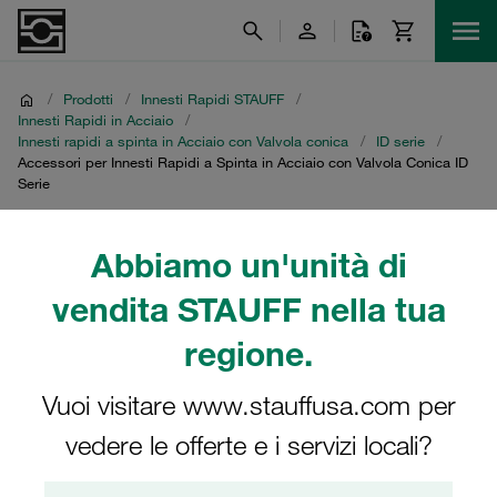
/
Prodotti
/
Innesti Rapidi STAUFF
/
Innesti Rapidi in Acciaio
/
Innesti rapidi a spinta in Acciaio con Valvola conica
/
ID serie
/
Accessori per Innesti Rapidi a Spinta in Acciaio con Valvola Conica ID
Serie
Accessori per Innesti
Abbiamo un'unità di
Rapidi a Spinta in Acciaio
vendita STAUFF nella tua
regione.
con Valvola Conica ID
Serie
Vuoi visitare www.stauffusa.com per
vedere le offerte e i servizi locali?
Gli accessori della serie ID sono componenti essenziali
per gli innesti rapidi a spinta in acciaio con valvola conica