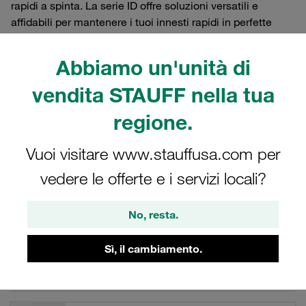
rapidi a spinta. La serie ID offre soluzioni versatili e
affidabili per mantenere i tuoi innesti rapidi in perfette
condizioni operative, assicurando una lunga durata e
prestazioni ottimali. Scegli i nostri coperchi antipolvere
Abbiamo un'unità di
per una protezione efficace e duratura.
vendita STAUFF nella tua
regione.
Filtri / Ordinamento
Vuoi visitare www.stauffusa.com per
vedere le offerte e i servizi locali?
Coperchio antipolvere per Innesti rapidi a spinta
No, resta.
8 Risultati
Sì, il cambiamento.
Griglia
Elenco