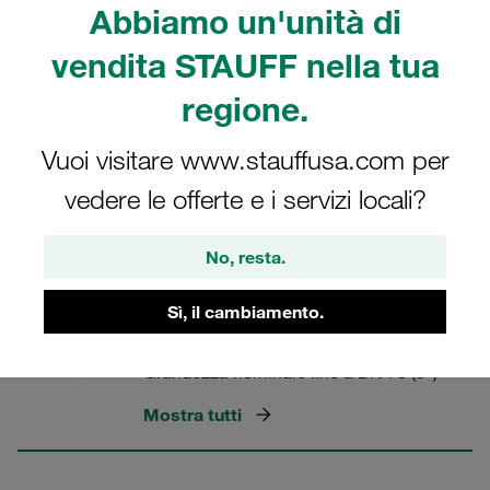
Abbiamo un'unità di
V4A. Singolarmente o come set completo con bulloni,
rondelle di sicurezza e O-ring.
vendita STAUFF nella tua
regione.
Vuoi visitare www.stauffusa.com per
Flange STAUFF
vedere le offerte e i servizi locali?
7 Categorie
No, resta.
Piastra di chiusura SAE in un
Sì, il cambiamento.
unico pezzo (serie 6000 PSI)
Grandezza nominale fino a DN 76 (3")
Mostra tutti