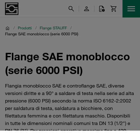
/
Prodotti
/
Flange STAUFF
/
Flange SAE monoblocco (serie 6000 PSI)
Flange SAE monoblocco
(serie 6000 PSI)
Flangia monoblocco SAE e controflange SAE, diverse
versioni diritte e a 90° a saldare di testa nella serie ad alta
pressione (6000 PSI) secondo la norma ISO 6162-2:2002
per saldatura di testa, saldatura a bicchiere, con
filettatura femmina e con filettatura maschio. Disponibili
in tutte le dimensioni nominali comuni tra DN 13 (1/2") e
DN 76 (3"). Per pressioni operative massime fino a 420
bar. Disponibili in acciaio (non rivestito) o in acciaio inox