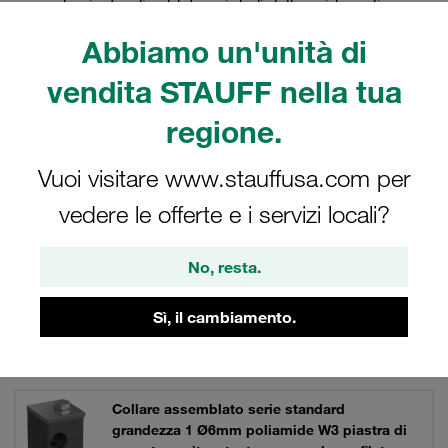
senza le piastre di saldatura, i dadi delle guide e gli
adattatori per le guide dei canali, oppure per il montaggio
Abbiamo un'unità di
diretto.
vendita STAUFF nella tua
regione.
Filtri / Ordinamento
Vuoi visitare www.stauffusa.com per
Kit di collari (Serie standard)
vedere le offerte e i servizi locali?
No, resta.
698 Risultati
Sì, il cambiamento.
Griglia
Elenco
Collare assemblato serie standard
grandezza 1 Ø6mm poliamide W3 piastra di