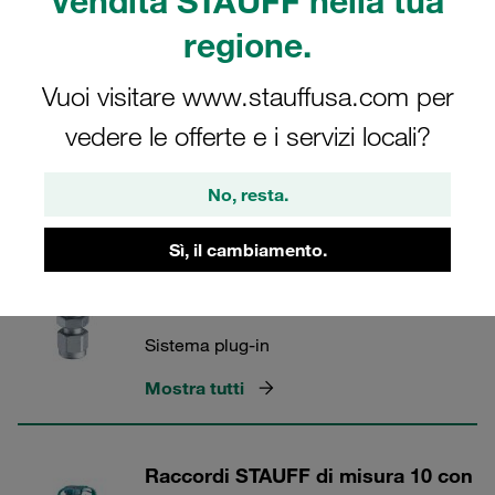
vendita STAUFF nella tua
esercizio di 400 bar.
regione.
Vuoi visitare www.stauffusa.com per
vedere le offerte e i servizi locali?
Test STAUFF
No, resta.
4 Categorie
Sì, il cambiamento.
Raccordi per manometro STAUFF
Test 10
Sistema plug-in
Mostra tutti
Raccordi STAUFF di misura 10 con