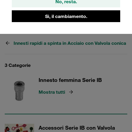
No, resta.
stazionaria ed è caratterizzata da una resistenza alla
corrosione particolarmente elevata.
Sì, il cambiamento.
Innesti rapidi a spinta in Acciaio con Valvola conica
3 Categorie
Innesto femmina Serie IB
Mostra tutti
Accessori Serie IB con Valvola