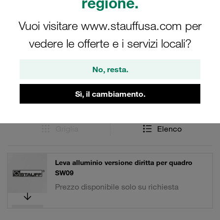
regione.
Vuoi visitare www.stauffusa.com per
Filtri / Ordinamento
vedere le offerte e i servizi locali?
Accessori per le Valvole a sfera
No, resta.
Sì, il cambiamento.
10 Risultati
Griglia
Elenco
Leva alluminio versione diritta per quadro
SW09
Prezzo disponibile solo su richiesta