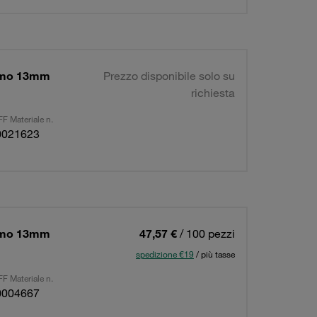
simo 13mm
Prezzo disponibile solo su
richiesta
F Materiale n.
0021623
simo 13mm
47,57 €
/ 100 pezzi
spedizione €19
/ più tasse
F Materiale n.
0004667