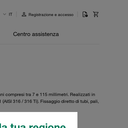
IT
Registrazione e accesso
Centro assistenza
i compresi tra 7 e 115 millimetri. Realizzati in
ISI 316 / 316 Ti). Fissaggio diretto di tubi, pali,
a tua regione.