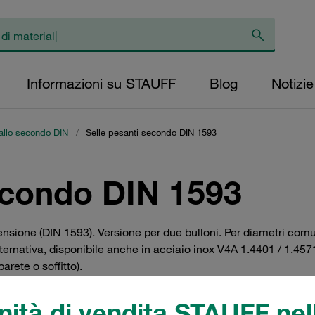
Informazioni su STAUFF
Blog
Notizie
tallo secondo DIN
/
Selle pesanti secondo DIN 1593
econdo DIN 1593
tensione (DIN 1593). Versione per due bulloni. Per diametri comun
ernativa, disponibile anche in acciaio inox V4A 1.4401 / 1.4571 (A
arete o soffitto).
ità di vendita STAUFF nell