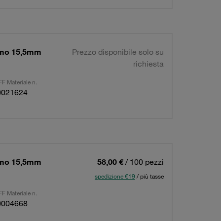
simo 15,5mm
Prezzo disponibile solo su
richiesta
F Materiale n.
0021624
simo 15,5mm
58,00 €
/ 100 pezzi
spedizione €19
/ più tasse
F Materiale n.
0004668