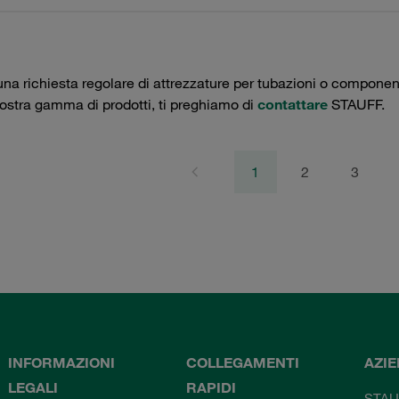
una richiesta regolare di attrezzature per tubazioni o componenti 
nostra gamma di prodotti, ti preghiamo di
contattare
STAUFF.
1
2
3
INFORMAZIONI
COLLEGAMENTI
AZI
LEGALI
RAPIDI
STAU