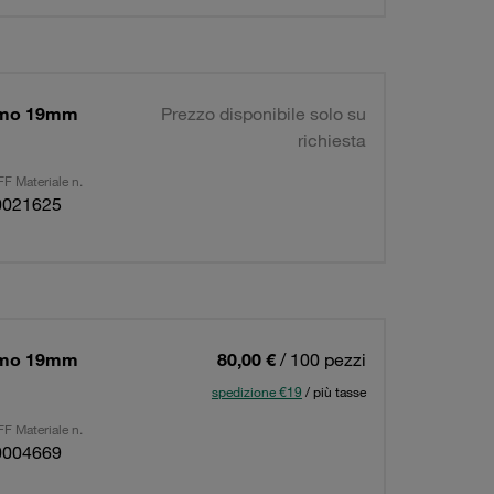
simo 19mm
Prezzo disponibile solo su
richiesta
F Materiale n.
0021625
simo 19mm
80,00 €
/ 100 pezzi
spedizione €19
/ più tasse
F Materiale n.
0004669