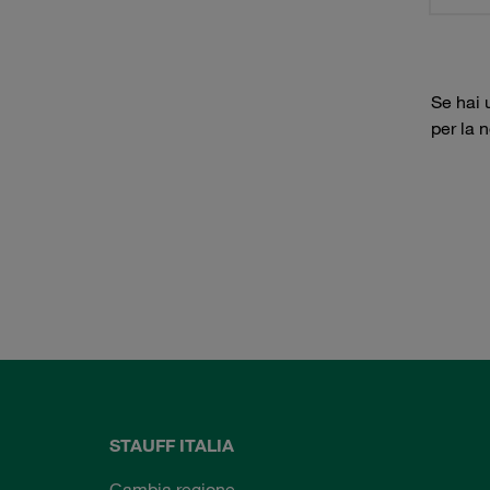
Se hai 
per la 
STAUFF ITALIA
Cambia regione