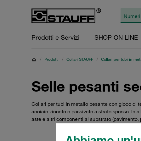
Prodotti e Servizi
SHOP ON LINE
/
Prodotti
/
Collari STAUFF
/
Collari per tubi in me
Selle pesanti s
Collari per tubi in metallo pesante con gioco di 
acciaio zincato o passivato a strato spesso. In alt
aste e altri componenti al substrato (pavimento, p
Abbiamo un'un