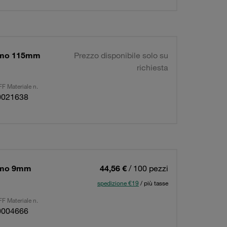
simo 115mm
Prezzo disponibile solo su
richiesta
F Materiale n.
0021638
simo 9mm
44,56 €
/ 100 pezzi
spedizione €19
/ più tasse
F Materiale n.
0004666