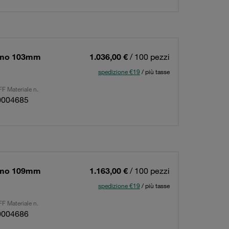
simo 103mm
1.036,00 €
/ 100 pezzi
spedizione €19
/ più tasse
F Materiale n.
0004685
simo 109mm
1.163,00 €
/ 100 pezzi
spedizione €19
/ più tasse
F Materiale n.
0004686