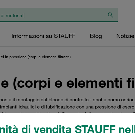
Informazioni su STAUFF
Blog
Notizie
ltri in pressione (corpi e elementi filtranti)
ne (corpi e elementi fi
linea e il montaggio del blocco di controllo - anche come caricator
i impianti idraulici e di lubrificazione con una pressione di eserc
 l'intero sistema idraulico dall'impatto della contaminazione. C
 installati direttamente a monte di questi componenti sensibili.
ità di vendita STAUFF nell