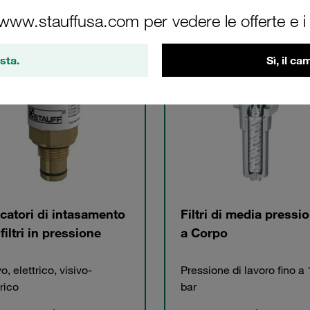
 www.stauffusa.com per vedere le offerte e i s
gorie
sta.
Sì, il c
icatori di intasamento
Filtri di media pressi
filtri in pressione
a Corpo
o, elettrico, visivo-
Pressione di lavoro fino a
trico
bar