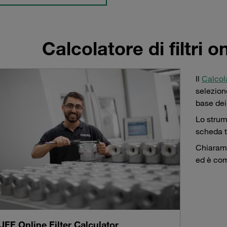
Calcolatore di filtri 
Il
Calcola
selezione
base dei
Lo strum
scheda t
Chiarame
ed è com
FF Online Filter Calculator