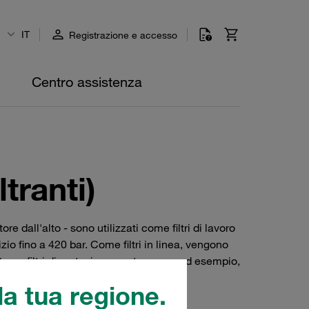
IT
Registrazione e accesso
Centro assistenza
ltranti)
e dall'alto - sono utilizzati come filtri di lavoro
izio fino a 420 bar. Come filtri in linea, vengono
ome filtri di protezione, proteggono, ad esempio,
a tua regione.