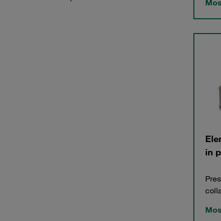
Most
Elem
in 
Pres
coll
Most