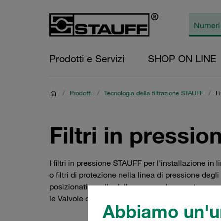
Prodotti e Servizi
SHOP ON LINE
/
Prodotti
/
Tecnologia della filtrazione STAUFF
/
Fi
Filtri in pressio
I filtri in pressione STAUFF per l'installazione in 
o filtri di protezione nella linea di pressione degl
posizionati a valle della pompa, dove proteggono
le Valvole o le valvole proporzionali quando sono
Abbiamo un'un