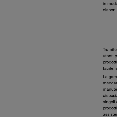
in modo
disponi
Tramite
utenti 
prodott
facile,
La gamm
meccani
manuten
disposi
singoli
prodott
assiste