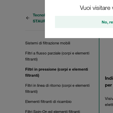
Vuoi visitare
Tecnologia della filtrazione
4 Cate
STAUFF
No, re
Sistemi di filtrazione mobili
Filtri a flusso parziale (corpi e elementi
filtranti)
Filtri in pressione (corpi e elementi
filtranti)
Ind
per 
Filtri in linea di ritorno (corpi e elementi
filtranti)
Visiv
Elementi filtranti di ricambio
elet
Filtri Spin-On ed elementi filtranti