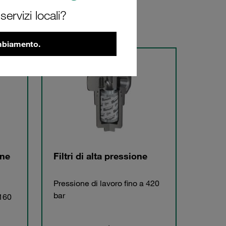
ervizi locali?
ambiamento.
one
Filtri di alta pressione
Pressione di lavoro fino a 420
bar
 160