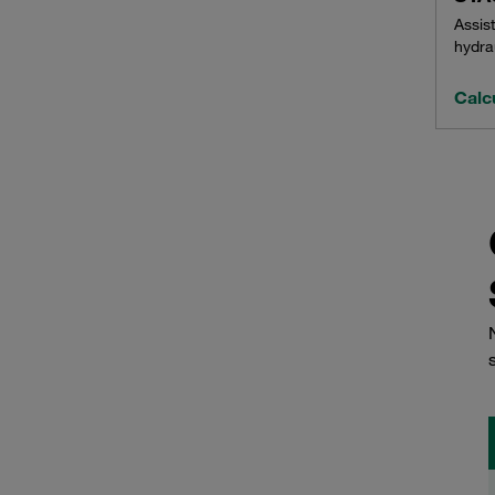
Assist
hydrau
Calcu