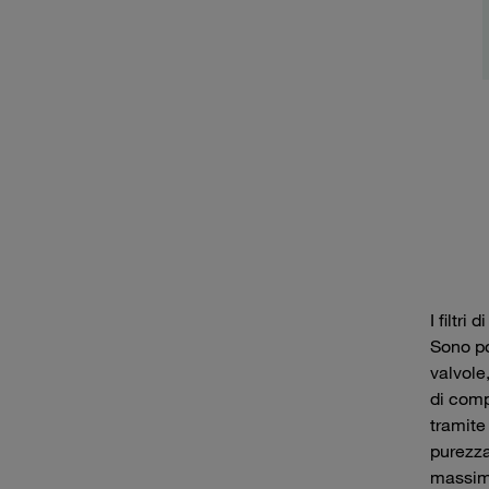
I filtri
Sono po
valvole,
di comp
tramite 
purezza
massima