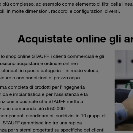
 più complesso, ad esempio come elemento di filtri della linea di
bili in molte dimensioni, raccordi e configurazioni diversi.
Acquistate online gli a
 lo shop online STAUFF, i clienti commerciali e gli
possono acquistare e ordinare online i
i elencati in questa categoria – in modo veloce,
 sicuro e con condizioni di prezzo eque.
a completa di prodotti per l’ingegneria
ca e impiantistica e per l’assistenza e la
zione industriale che STAUFF mette a
zione comprende più di 50.000
 componenti oleodinamici, suddivisi in 10 gruppi di
i. STAUFF garantisce inoltre una rapida
nza per sistemi progettati su specifiche dei clienti