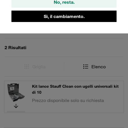
No, resta.
Filtri / Ordinamento
Sì, il cambiamento.
STAUFF Clean: Pistola ad aria e ugelli
2 Risultati
Griglia
Elenco
Kit lance Stauff Clean con ugelli universali kit
di 10
Prezzo disponibile solo su richiesta