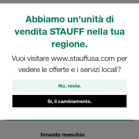
ingresso di aria nel circuito idraulico per l'uso
nell'idraulica di soccorso e di bloccaggio.
Abbiamo un'unità di
vendita STAUFF nella tua
regione.
Innesti rapidi a faccia piana in acciaio a Raccordi
Vuoi visitare www.stauffusa.com per
vedere le offerte e i servizi locali?
3 Categorie
Innesto femmina
No, resta.
Mostra tutti
Sì, il cambiamento.
Innesto maschio