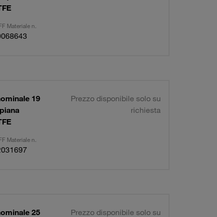
TFE
F Materiale n.
0068643
nominale 19
Prezzo disponibile solo su
piana
richiesta
TFE
F Materiale n.
2031697
nominale 25
Prezzo disponibile solo su