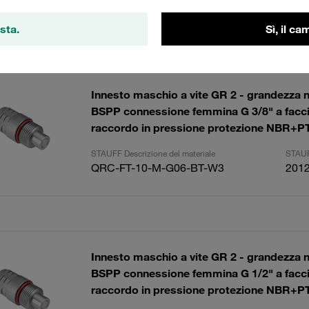
sta.
Sì, il c
tati
Import
Innesto maschio a vite GR 2 - grandezza 
BSPP connessione femmina G 3/8" a facci
raccordo in pressione protezione NBR+P
STAUFF Descrizione del materiale
STAUF
QRC-FT-10-M-G06-BT-W3
201
Innesto maschio a vite GR 2 - grandezza 
BSPP connessione femmina G 1/2" a facci
raccordo in pressione protezione NBR+P