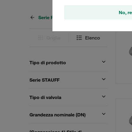
No, re
Serie FT
9 Risul
Griglia
Elenco
Tipo di prodotto
Serie STAUFF
Tipo di valvola
Grandezza nominale (DN)