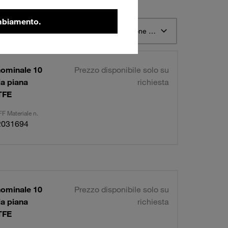
ambiamento.
o 12
Ordina per Descrizione materiale STAUFF ascendente
nominale 10
Prezzo disponibile solo su
a piana
richiesta
TFE
F Materiale n.
2031694
nominale 10
Prezzo disponibile solo su
a piana
richiesta
TFE