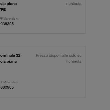
cia piana
richiesta
TFE
F Materiale n.
0038395
nominale 32
Prezzo disponibile solo su
cia piana
richiesta
F Materiale n.
0030905