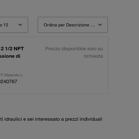
o 12
Ordina per Descrizione materiale STAUFF ascendente
12 1/2 NPT
Prezzo disponibile solo su
ssione di
richiesta
F Materiale n.
0240767
idraulici e sei interessato a prezzi individuali