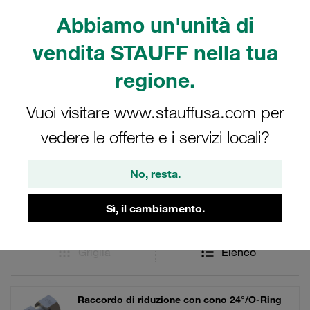
secondo la norma ISO 8434-1 / DIN 2353 e sono adatti
Abbiamo un'unità di
per pressioni nominali fino a 800 bar. Raccordi per
tubazioni e anelli taglienti della serie STAUFF Raccordi in
vendita STAUFF nella tua
acciaio con conicità interna di 24°. Per l'oleodinamica.
regione.
Vuoi visitare www.stauffusa.com per
Filtri / Ordinamento
vedere le offerte e i servizi locali?
Acciaio - Raccordi 24° con O-ring (DKO)
No, resta.
76 Risultati
Sì, il cambiamento.
Griglia
Elenco
Raccordo di riduzione con cono 24°/O-Ring