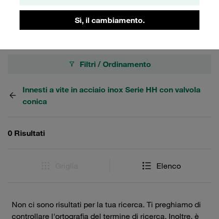
maschio offre una soluzione efficiente e di alta qualità per
le vostre esigenze di innesti rapidi.
Sì, il cambiamento.
Filtri / Ordinamento
Innesti a vite in acciaio inox Serie HH con valvola
conica
0 Risultati
Griglia
Elenco
Non ci sono risultati per la tua ricerca. Ti preghiamo di
controllare l'ortografia del termine di ricerca. Inoltre, è