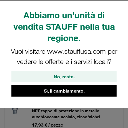
Abbiamo un'unità di
vendita STAUFF nella tua
Filtri / Ordinamento
regione.
Raccordi di misura e accessori STAUFF Test 12
Vuoi visitare www.stauffusa.com per
vedere le offerte e i servizi locali?
14 Risultati
No, resta.
Griglia
Elenco
Sì, il cambiamento.
Raccordo di misura test STAUFF 12 con
filettatura della connessione filettatura: 1/4
NPT tappo di protezione in metallo
autobloccante acciaio, zinco/nichel
17,93 €
/ pezzo