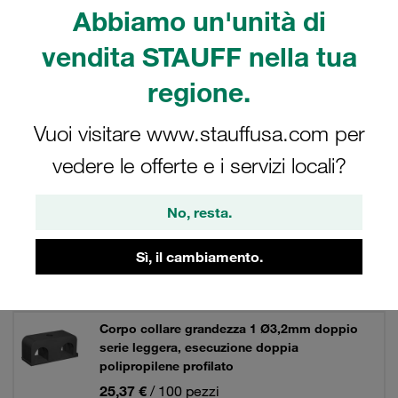
misurazione e controllo, costruzione di macchine utensili.
Abbiamo un'unità di
vendita STAUFF nella tua
regione.
Filtri / Ordinamento
Vuoi visitare www.stauffusa.com per
Serie leggera tipo LB / LBG / LBU
vedere le offerte e i servizi locali?
38 Risultati
No, resta.
Sì, il cambiamento.
Griglia
Elenco
Corpo collare grandezza 1 Ø3,2mm doppio
serie leggera, esecuzione doppia
polipropilene profilato
25,37 €
/ 100 pezzi