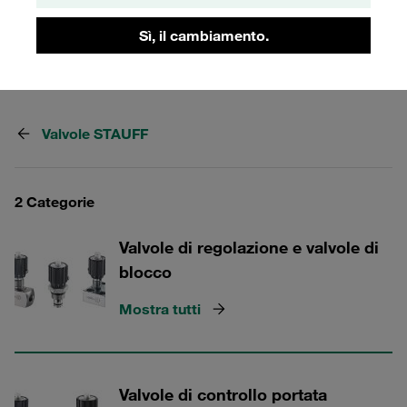
protezione Stauff zinco/nichel di serie. Per applicazioni
Sì, il cambiamento.
fino a 350 bar.
Valvole STAUFF
2 Categorie
Valvole di regolazione e valvole di
blocco
Mostra tutti
Valvole di controllo portata