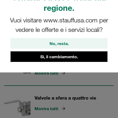
regione.
Vuoi visitare www.stauffusa.com per
Valvole STAUFF
vedere le offerte e i servizi locali?
4 Categorie
No, resta.
Valvole a sfera con selettore a tre
Sì, il cambiamento.
vie
Mostra tutti
Valvole a sfera a quattro vie
Mostra tutti