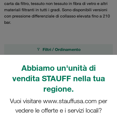
carta da filtro, tessuto non tessuto in fibra di vetro e altri
materiali filtranti in tutti i gradi. Sono disponibili versioni
con pressione differenziale di collasso elevata fino a 210
bar.
Filtri / Ordinamento
Filtri in pressione (corpi e elementi filtranti)
Abbiamo un'unità di
vendita STAUFF nella tua
316 Risultati
regione.
Griglia
Elenco
Vuoi visitare www.stauffusa.com per
vedere le offerte e i servizi locali?
Elemento filtrante di ricambio per filtri in