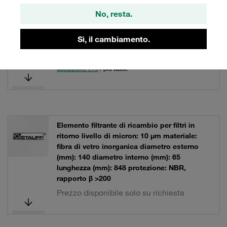
ritorno livello di micron: 20 µm materiale:
No, resta.
carta filtrante diametro esterno (mm): 140
diametro interno (mm): 65 lunghezza (mm):
Sì, il cambiamento.
424 protezione: NBR, rapporto β >2
147,20 €
/ pezzo
spedizione €19
/ più tasse
Elemento filtrante di ricambio per filtri in
ritorno livello di micron: 10 µm materiale:
fibra di vetro inorganica diametro esterno
(mm): 140 diametro interno (mm): 65
lunghezza (mm): 848 protezione: NBR,
rapporto β >200
Prezzo disponibile solo su richiesta