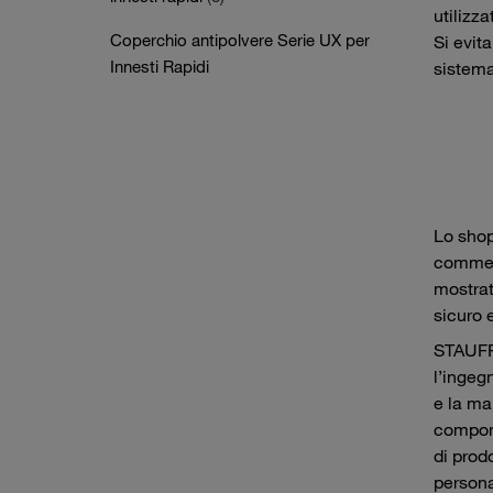
utilizza
Coperchio antipolvere Serie UX per
Si evit
Innesti Rapidi
sistema
Lo shop
commerc
mostrat
sicuro 
STAUFF 
l’ingeg
e la ma
compone
di prod
personal