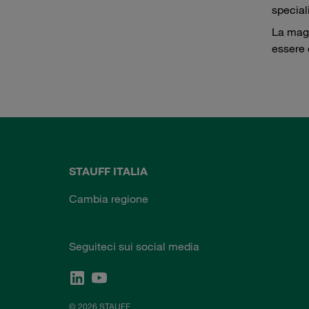
special
La magg
essere 
STAUFF ITALIA
Cambia regione
Seguiteci sui social media
© 2026 STAUFF