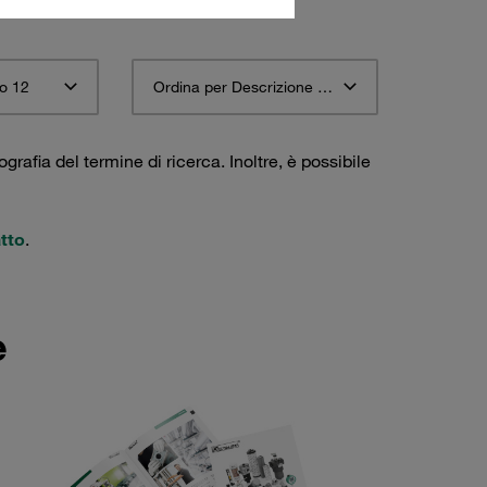
o 12
Ordina per Descrizione materiale STAUFF ascendente
ografia del termine di ricerca. Inoltre, è possibile
tto
.
e