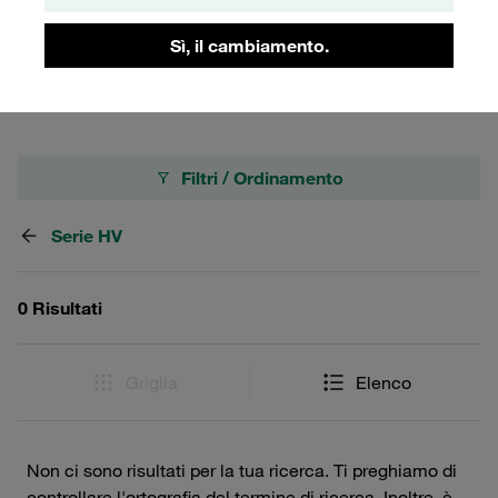
un'installazione semplice e una lunga durata,
assicurando prestazioni affidabili in ambienti di lavoro
Sì, il cambiamento.
esigenti.
Filtri / Ordinamento
Serie HV
0 Risultati
Griglia
Elenco
Non ci sono risultati per la tua ricerca. Ti preghiamo di
controllare l'ortografia del termine di ricerca. Inoltre, è