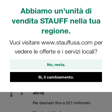
Fissaggio orizzontale o sospeso di tubi su travi, profili e
Abbiamo un'unità di
staffe in acciaio. Il design a due filettature consente di
adattarsi in modo ottimale al preciso diametro esterno dei
vendita STAUFF nella tua
tubi.
regione.
Vuoi visitare www.stauffusa.com per
Collari STAUFF
vedere le offerte e i servizi locali?
No, resta.
4 Categorie
Sì, il cambiamento.
Esecuzione doppia in acciaio
senza sella per tubi (secondo DIN
3570)
Per diametri fino a 521 millimetri