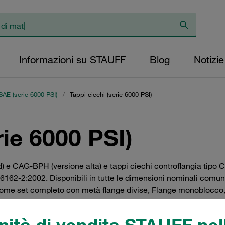
Informazioni su STAUFF
Blog
Notizie
 SAE (serie 6000 PSI)
/
Tappi ciechi (serie 6000 PSI)
rie 6000 PSI)
) e CAG-BPH (versione alta) e tappi ciechi controflangia tip
6162-2:2002. Disponibili in tutte le dimensioni nominali comuni 
ome set completo con metà flange divise, Flange monoblocco, b