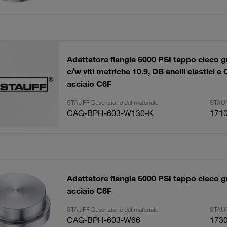
Adattatore flangia 6000 PSI tappo cieco g
c/w viti metriche 10.9, DB anelli elastici 
acciaio C6F
STAUFF Descrizione del materiale
STAUF
CAG-BPH-603-W130-K
171
Adattatore flangia 6000 PSI tappo cieco g
acciaio C6F
STAUFF Descrizione del materiale
STAUF
CAG-BPH-603-W66
173