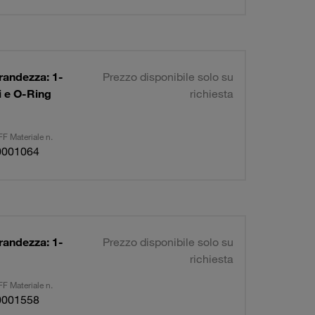
randezza: 1-
Prezzo disponibile solo su
ci e O-Ring
richiesta
F Materiale n.
0001064
randezza: 1-
Prezzo disponibile solo su
richiesta
F Materiale n.
0001558