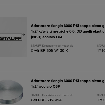
Adattatore flangia 6000 PSI tappo cieco g
1/2" c/w viti metriche 8.8, DB anelli elasti
(NBR) acciaio C6F
STAUFF Descrizione del materiale
STAUF
CAG-BP-605-W130-K
171
Adattatore flangia 6000 PSI tappo cieco g
1/2" acciaio C6F
STAUFF Descrizione del materiale
STAUF
CAG-BP-605-W66
173