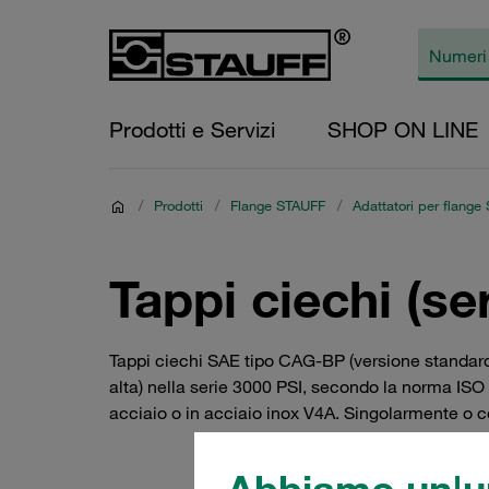
Prodotti e Servizi
SHOP ON LINE
/
Prodotti
/
Flange STAUFF
/
Adattatori per flange
Tappi ciechi (se
Tappi ciechi SAE tipo CAG-BP (versione standard
alta) nella serie 3000 PSI, secondo la norma ISO 
acciaio o in acciaio inox V4A. Singolarmente o c