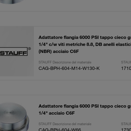
Adattatore flangia 6000 PSI tappo cieco g
1/4" c/w viti metriche 8.8, DB anelli elasti
(NBR) acciaio C6F
STAUFF Descrizione del materiale
STAUF
CAG-BPH-604-M14-W130-K
171
Adattatore flangia 6000 PSI tappo cieco g
1/4" acciaio C6F
STAUFF Descrizione del materiale
STAUF
CAG-BPH-604-W66
173