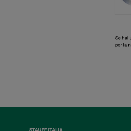
Se hai 
per la 
STAUFF ITALIA