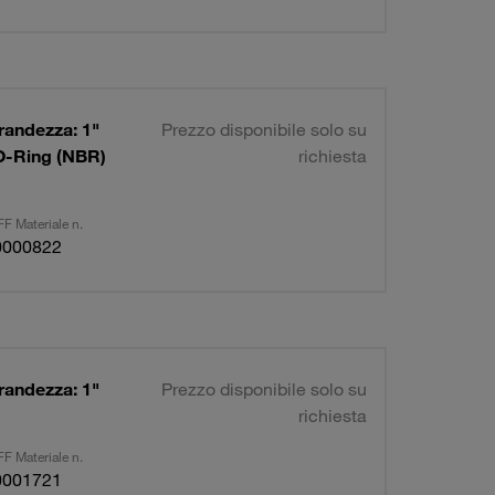
randezza: 1"
Prezzo disponibile solo su
e O-Ring (NBR)
richiesta
F Materiale n.
0000822
randezza: 1"
Prezzo disponibile solo su
richiesta
F Materiale n.
0001721