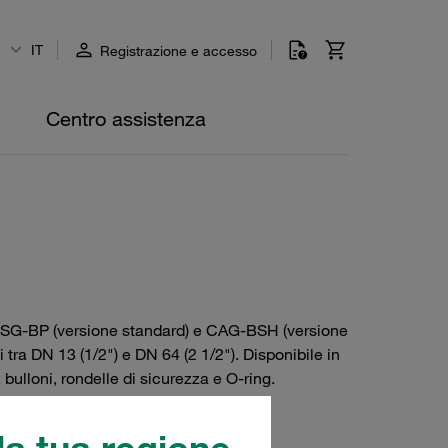
IT
Registrazione e accesso
Centro assistenza
o CSG-BP (versione standard) e CAG-BSH (versione
tra DN 13 (1/2") e DN 64 (2 1/2"). Disponibile in
ulloni, rondelle di sicurezza e O-ring.