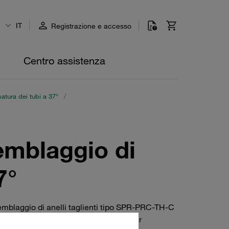
IT
Registrazione e accesso
Centro assistenza
atura dei tubi a 37°
/
emblaggio di
7°
emblaggio di anelli taglienti tipo SPR-PRC-TH-C
MVK-PRC, contropiastre di supporto per