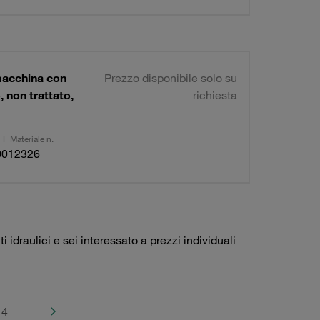
macchina con
Prezzo disponibile solo su
non trattato,
richiesta
F Materiale n.
0012326
idraulici e sei interessato a prezzi individuali
4