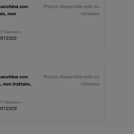
macchina con
Prezzo disponibile solo su
io, non
richiesta
F Materiale n.
0012322
macchina con
Prezzo disponibile solo su
 non trattato,
richiesta
F Materiale n.
0012329