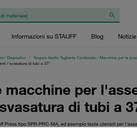
Informazioni su STAUFF
Blog
Notizie
io / Dispositivi
/
Gruppo Anello Tagliente Combinato / Macchine per la svas
nti / svasatura di tubi a 37°
e macchine per l'ass
/ svasatura di tubi a 3
f Press tipo SPR-PRC-MA, ad esempio teste utensili per l'ass
erni di montaggio per l'assemblaggio della macchina tipo FI-