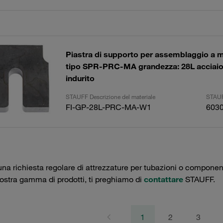
Piastra di supporto per assemblaggio a 
tipo SPR-PRC-MA grandezza: 28L acciaio, 
indurito
STAUFF Descrizione del materiale
STAUF
FI-GP-28L-PRC-MA-W1
603
una richiesta regolare di attrezzature per tubazioni o componenti 
nostra gamma di prodotti, ti preghiamo di
contattare
STAUFF.
1
2
3