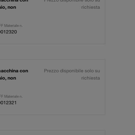
io, non
richiesta
F Materiale n.
0012320
macchina con
Prezzo disponibile solo su
io, non
richiesta
F Materiale n.
0012321