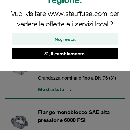
Vuoi visitare www.stauffusa.com per
Flange STAUFF
vedere le offerte e i servizi locali?
No, resta.
2 Categorie
Sì, il cambiamento.
Flange monoblocco SAE (serie
6000 PSI) con fori filettati metrici
Grandezza nominale fino a DN 76 (3")
Mostra tutti
Flange monoblocco SAE alta
pressione 6000 PSI