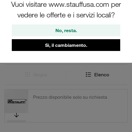
Vuoi visitare www.stauffusa.com per
vedere le offerte e i servizi locali?
Filtri / Ordinamento
Valvole isolatrice manometro (stazione singola e
No, resta.
multipla)
Sì, il cambiamento.
6 Risultati
Griglia
Elenco
Prezzo disponibile solo su richiesta