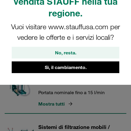
vendita STAUFF nella tua
manutenzione. Acquisto e funzionamento a basso costo.
regione.
Vuoi visitare www.stauffusa.com per
vedere le offerte e i servizi locali?
Tecnologia della filtrazione STAUFF
No, resta.
2 Categorie
Sì, il cambiamento.
Sistemi di filtrazione portatili a
portata di mano
Portata nominale fino a 15 l/min
Mostra tutti
Sistemi di filtrazione mobili /