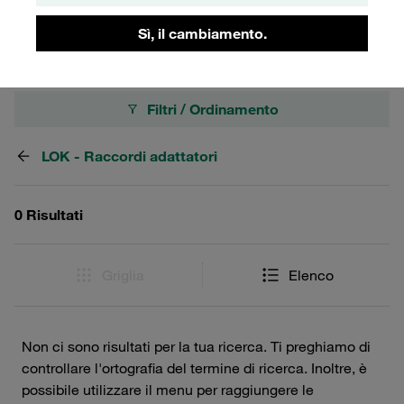
STAUFF.
Sì, il cambiamento.
Filtri / Ordinamento
LOK - Raccordi adattatori
0 Risultati
Griglia
Elenco
Non ci sono risultati per la tua ricerca. Ti preghiamo di
controllare l'ortografia del termine di ricerca. Inoltre, è
possibile utilizzare il menu per raggiungere le