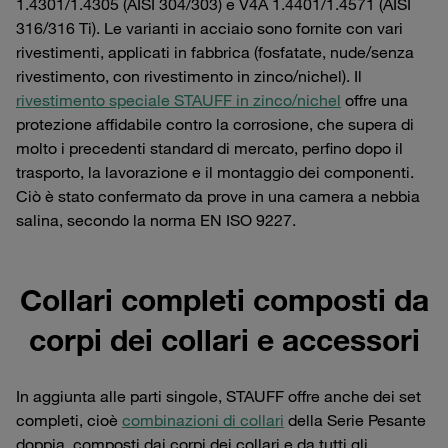
1.4301/1.4305 (AISI 304/303) e V4A 1.4401/1.4571 (AISI
316/316 Ti). Le varianti in acciaio sono fornite con vari
rivestimenti, applicati in fabbrica (fosfatate, nude/senza
rivestimento, con rivestimento in zinco/nichel). Il
rivestimento speciale STAUFF in zinco/nichel
offre una
protezione affidabile contro la corrosione, che supera di
molto i precedenti standard di mercato, perfino dopo il
trasporto, la lavorazione e il montaggio dei componenti.
Ciò è stato confermato da prove in una camera a nebbia
salina, secondo la norma EN ISO 9227.
Collari completi composti da
corpi dei collari e accessori
In aggiunta alle parti singole, STAUFF offre anche dei set
completi, cioè
combinazioni di collari
della Serie Pesante
doppia, composti dai corpi dei collari e da tutti gli