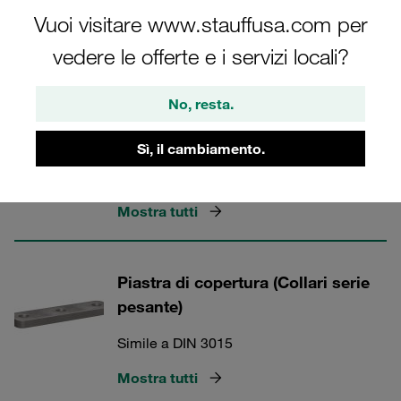
Simile a DIN 3015
Vuoi visitare www.stauffusa.com per
Mostra tutti
vedere le offerte e i servizi locali?
No, resta.
Ganasce di serraggio serie
pesante
Sì, il cambiamento.
Simile a DIN 3015
Mostra tutti
Piastra di copertura (Collari serie
pesante)
Simile a DIN 3015
Mostra tutti