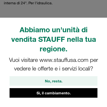
interna di 24°. Per l'idraulica.
Abbiamo un'unità di
Filtri / Ordinamento
vendita STAUFF nella tua
Inox - Parti di collegamento, accessori e ricambi
regione.
20 Risultati
Vuoi visitare www.stauffusa.com per
vedere le offerte e i servizi locali?
Griglia
Elenco
No, resta.
Dado diametro esterno tubo e serie: 6 L inox
Sì, il cambiamento.
3,48 €
/ pezzo
spedizione €19
/ più tasse