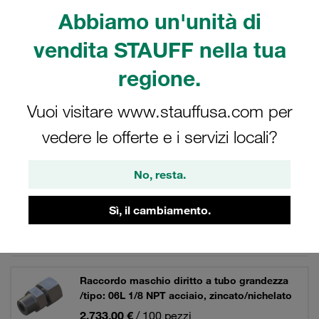
tubazioni e anelli taglienti della serie STAUFF Raccordi in
Abbiamo un'unità di
acciaio con conicità interna di 24°. Per l'oleodinamica.
vendita STAUFF nella tua
regione.
Filtri / Ordinamento
Vuoi visitare www.stauffusa.com per
vedere le offerte e i servizi locali?
Acciaio - Raccordi orientabili
No, resta.
154 Risultati
Sì, il cambiamento.
Griglia
Elenco
Raccordo maschio diritto a tubo grandezza
/tipo: 06L 1/8 NPT acciaio, zincato/nichelato
2.733,00 €
/ 100 pezzi