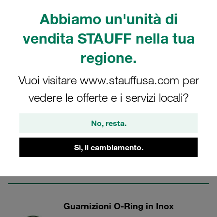
della serie STAUFF Raccordi in acciaio inox con conicità
Abbiamo un'unità di
interna di 24°. Per l'idraulica.
vendita STAUFF nella tua
regione.
Raccordi per tubazioni - Inox
Vuoi visitare www.stauffusa.com per
vedere le offerte e i servizi locali?
10 Categorie
No, resta.
Tappi di chiusura fori
Sì, il cambiamento.
Chiusura delle porte filettate femmina
Mostra tutti
Guarnizioni O-Ring in Inox