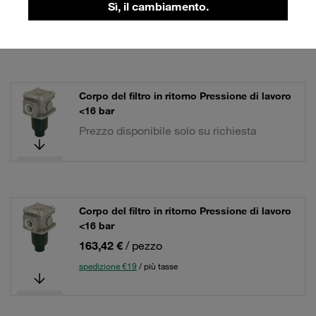
Sì, il cambiamento.
spedizione €19
/ più tasse
Corpo del filtro in ritorno Pressione di lavoro
<16 bar
Prezzo disponibile solo su richiesta
Corpo del filtro in ritorno Pressione di lavoro
<16 bar
163,42 €
/ pezzo
spedizione €19
/ più tasse