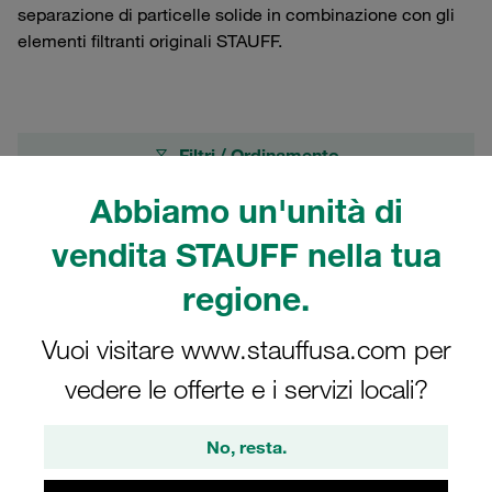
separazione di particelle solide in combinazione con gli
elementi filtranti originali STAUFF.
Filtri / Ordinamento
Abbiamo un'unità di
Filtri in linea di ritorno (corpi e elementi filtranti)
vendita STAUFF nella tua
23 Risultati
regione.
Vuoi visitare www.stauffusa.com per
Griglia
Elenco
vedere le offerte e i servizi locali?
Corpo del filtro in ritorno Pressione di lavoro
No, resta.
<16 bar
124,53 €
/ pezzo