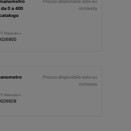
1 manometro
Prezzo disponibile solo su
da 0 a 400
richiesta
 catalogo
F Materiale n.
0026900
 manometro
Prezzo disponibile solo su
richiesta
F Materiale n.
0026928