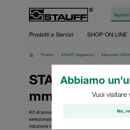
Prodotti e Servizi
SHOP ON LINE
/
Prodotti
/
STAUFF Diagtronics
/
Manometri STAUF
STAUFF Test 20 
Abbiamo un'un
mm)
Vuoi visitare
No, re
Kit di prova pressione SMB della serie STAUFF 
selezionate individualmente. Include tubo di pro
riduzione in una pratica valigetta con inserti i