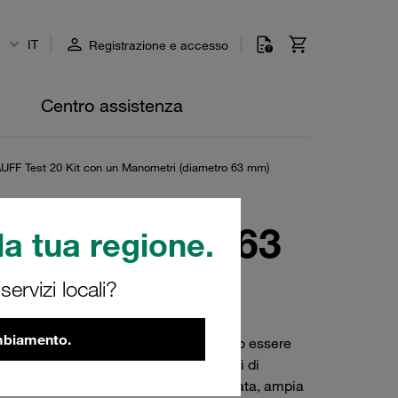
IT
Registrazione e accesso
Centro assistenza
UFF Test 20 Kit con un Manometri (diametro 63 mm)
i (diametro 63
a tua regione.
ervizi locali?
ambiamento.
63 mm). Le gamme di pressione possono essere
diretto, raccordi di misura, adattatori di
 e l'assistenza. Esperienza di lunga data, ampia