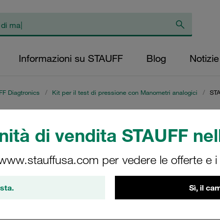
Informazioni su STAUFF
Blog
Notizie
F Diagtronics
/
Kit per il test di pressione con Manometri analogici
/
STA
Kit con un Manometr
ità di vendita STAUFF nell
 www.stauffusa.com per vedere le offerte e i s
sta.
Sì, il c
Test 20 con manometri analogici a tubo di bourdon (diametro 
va lungo 2 m, adattatori per manometro, raccordi per manometro 
n schiuma personalizzati. Comodo strumento per la manutenzione