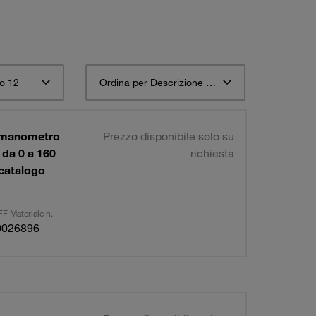
o 12
Ordina per Descrizione materiale STAUFF ascendente
1 manometro
Prezzo disponibile solo su
da 0 a 160
richiesta
 catalogo
F Materiale n.
0026896