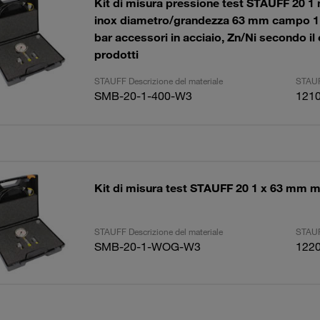
Kit di misura pressione test STAUFF 20 
inox diametro/grandezza 63 mm campo 1 
bar accessori in acciaio, Zn/Ni secondo il
prodotti
STAUFF Descrizione del materiale
STAUF
SMB-20-1-400-W3
121
Kit di misura test STAUFF 20 1 x 63 mm
STAUFF Descrizione del materiale
STAUF
SMB-20-1-WOG-W3
122