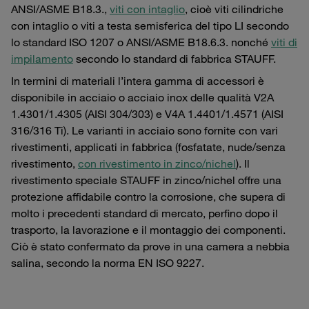
ANSI/ASME B18.3.,
viti con intaglio
, cioè viti cilindriche
con intaglio o viti a testa semisferica del tipo LI secondo
lo standard ISO 1207 o ANSI/ASME B18.6.3. nonché
viti di
impilamento
secondo lo standard di fabbrica STAUFF.
In termini di materiali l’intera gamma di accessori è
disponibile in acciaio o acciaio inox delle qualità V2A
1.4301/1.4305 (AISI 304/303) e V4A 1.4401/1.4571 (AISI
316/316 Ti). Le varianti in acciaio sono fornite con vari
rivestimenti, applicati in fabbrica (fosfatate, nude/senza
rivestimento,
con rivestimento in zinco/nichel
). Il
rivestimento speciale STAUFF in zinco/nichel offre una
protezione affidabile contro la corrosione, che supera di
molto i precedenti standard di mercato, perfino dopo il
trasporto, la lavorazione e il montaggio dei componenti.
Ciò è stato confermato da prove in una camera a nebbia
salina, secondo la norma EN ISO 9227.