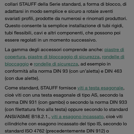
collari STAUFF della Serie standard, a forma di blocco, di
adattarsi in modo semplice e sicuro a rotaie aventi
svariati profili, prodotte da numerosi e rinomati produttori.
Questo consente la semplice installazione di tubi rigidi,
tubi flessibili, cavi e altri componenti, che possono poi
essere regolati in un momento successivo.
La gamma degli accessori comprende anche:
piastre di
copertura
,
piastre di bloccaggio di sicurezza
,
rondelle di
bloccaggio
e
rondelle di sicurezza
, ad esempio in
conformità alla norma DIN 93 (con un’aletta) e DIN 463
(con due alette).
Come standard, STAUFF fornisce
viti a testa esagonale
,
cioè viti con una testa esagonale di tipo AS, secondo la
norma DIN 931 (con gambo) o secondo la norma DIN 933
(con filettatura fino alla testa) oppure secondo lo standard
ANSI/ASME B18.2.1.,
viti a esagono incassato
, cioè viti
cilindriche con esagono incassato del tipo IS, secondo lo
standard ISO 4762 (precedentemente DIN 912) o