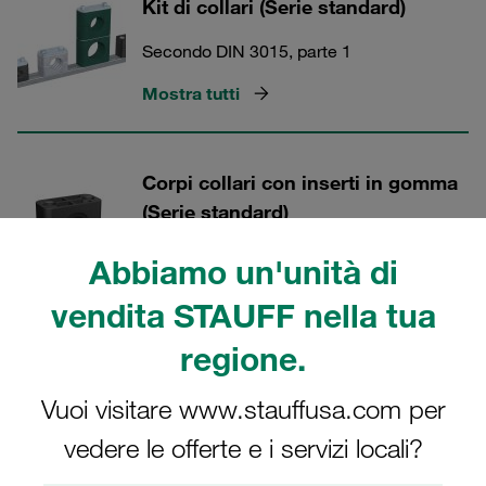
Kit di collari (Serie standard)
Secondo DIN 3015, parte 1
Mostra tutti
Corpi collari con inserti in gomma
(Serie standard)
Secondo DIN 3015, parte 1
Abbiamo un'unità di
Mostra tutti
vendita STAUFF nella tua
regione.
Viti a testa incassata (Serie
Vuoi visitare www.stauffusa.com per
standard)
vedere le offerte e i servizi locali?
Secondo DIN 3015, parte 1